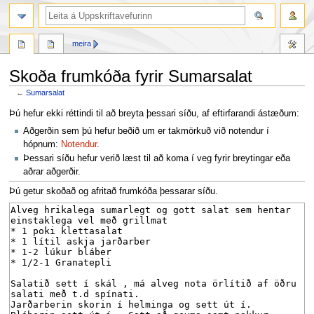
leit
meira
Skoða frumkóða fyrir Sumarsalat
←
Sumarsalat
Fara
Fara
Þú hefur ekki réttindi til að breyta þessari síðu, af eftirfarandi ástæðum:
í
í
Aðgerðin sem þú hefur beðið um er takmörkuð við notendur í
flakk
leit
hópnum:
Notendur
.
Þessari síðu hefur verið læst til að koma í veg fyrir breytingar eða
aðrar aðgerðir.
Þú getur skoðað og afritað frumkóða þessarar síðu.