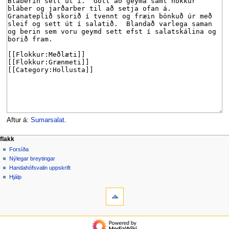
Aftur á:
Sumarsalat
.
F
aðgerðir síðu
persónuleg verkfæri
flakk
síða
búa
Forsíða
l
til
spjall
Nýlegar breytingar
a
aðgang
lesa
Handahófsvalin uppskrift
k
skrá
skoða
Hjálp
k
inn
verkfæri
frumkóða
breytingaskrá
Hvað
v
tengist
a
hingað
flakk
l
Skyldar
Forsíða