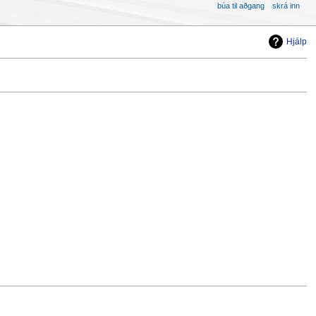
búa til aðgang
skrá inn
Hjálp