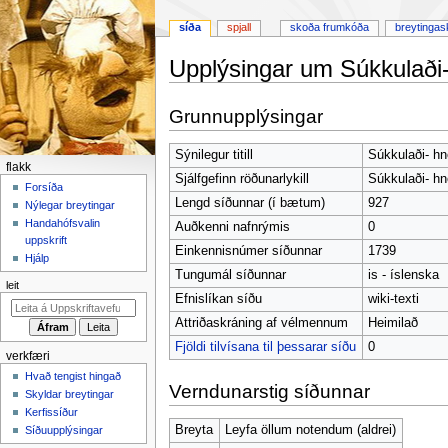
síða
spjall
skoða frumkóða
breytingas
Upplýsingar um Súkkulaði-
Fara
Fara
Grunnupplýsingar
í
í
flakk
leit
Sýnilegur titill
Súkkulaði- hn
F
flakk
Sjálfgefinn röðunarlykill
Súkkulaði- hn
l
Forsíða
Lengd síðunnar (í bætum)
927
Nýlegar breytingar
a
Handahófsvalin
Auðkenni nafnrýmis
0
k
uppskrift
Einkennisnúmer síðunnar
1739
k
Hjálp
Tungumál síðunnar
is - íslenska
v
leit
a
Efnislíkan síðu
wiki-texti
l
Attriðaskráning af vélmennum
Heimilað
m
Fjöldi tilvísana til þessarar síðu
0
verkfæri
y
Hvað tengist hingað
n
Verndunarstig síðunnar
Skyldar breytingar
d
Kerfissíður
Breyta
Leyfa öllum notendum (aldrei)
Síðuupplýsingar