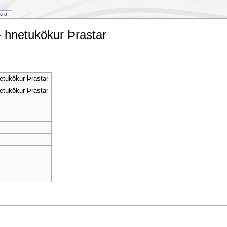
krá
 hnetukökur Þrastar
etukökur Þrastar
etukökur Þrastar