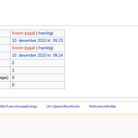
Kristin
(
spjall
|
framlög
)
10. desember 2010 kl. 09:23
Kristin
(
spjall
|
framlög
)
10. desember 2010 kl. 09:24
2
1
agar)
0
0
ðferð persónuupplýsinga
Um Uppskriftavefurinn
Notkunarskilmálar