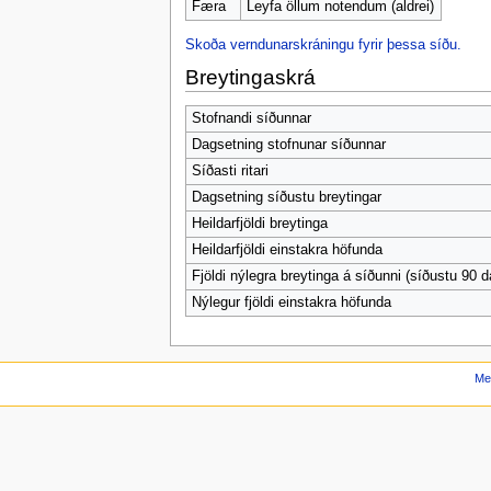
Færa
Leyfa öllum notendum (aldrei)
Skoða verndunarskráningu fyrir þessa síðu.
Breytingaskrá
Stofnandi síðunnar
Dagsetning stofnunar síðunnar
Síðasti ritari
Dagsetning síðustu breytingar
Heildarfjöldi breytinga
Heildarfjöldi einstakra höfunda
Fjöldi nýlegra breytinga á síðunni (síðustu 90 d
Nýlegur fjöldi einstakra höfunda
Me