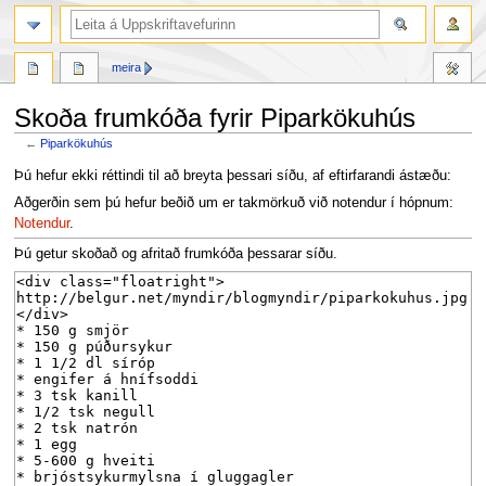
leit
meira
Skoða frumkóða fyrir Piparkökuhús
←
Piparkökuhús
Fara
Fara
Þú hefur ekki réttindi til að breyta þessari síðu, af eftirfarandi ástæðu:
í
í
Aðgerðin sem þú hefur beðið um er takmörkuð við notendur í hópnum:
flakk
leit
Notendur
.
Þú getur skoðað og afritað frumkóða þessarar síðu.