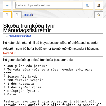
leit
meira
Skoða frumkóða fyrir
Mánudagsfiskréttur
←
Mánudagsfiskréttur
Fara
Fara
Þú hefur ekki réttindi til að breyta þessari síðu, af eftirfarandi ástæðu:
í
í
Aðgerðin sem þú hefur beðið um er takmörkuð við notendur í hópnum:
flakk
leit
Notendur
.
Þú getur skoðað og afritað frumkóða þessarar síðu.