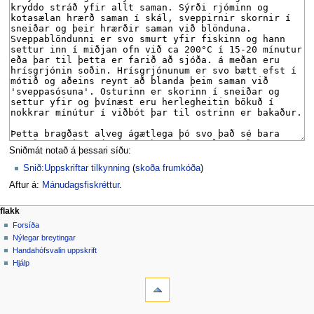
Sniðmát notað á þessari síðu:
Snið:Uppskriftar tilkynning
(
skoða frumkóða
)
Aftur á:
Mánudagsfiskréttur
.
F
aðgerðir síðu
persónuleg verkfæri
flakk
síða
búa
Forsíða
l
til
spjall
Nýlegar breytingar
a
aðgang
lesa
Handahófsvalin uppskrift
k
skrá
skoða
Hjálp
k
inn
verkfæri
frumkóða
breytingaskrá
Hvað
v
tengist
a
hingað