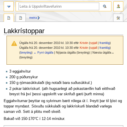
leit
meira
Lakkrístoppar
Útgáfa frá 20. desember 2010 kl. 10:30 eftir
Kristin
(
spjall
|
framlög
)
Útgáfa frá 20. desember 2010 kl. 10:30 eftir
Kristin
(
spjall
|
framlög
)
(
breyting
)
← Fyrri útgáfa
| Nýjasta útgáfa (breyting) | Næsta útgáfa→
(breyting)
Fara
Fara
3 eggjahvítur
í
í
200 g púðursykur
flakk
leit
150 g rjómasúkkulaði (ég notaði bara suðusúkkul.)
2 pokar lakkrískurl. (ath hugsanlegt að pokastærðin hafi eitthvað
breyst frá því þessi uppskrift var skrifuð gæti þurft minna)
Eggjahvíturnar þeyttar og sykrinum bætt rólega út í. Þeytt þar til ljóst og
toppar myndast. Söxuðu súkkulaði og lakkrískurli blandað varlega
saman við. Sett á plötu með skeið.
Bakað við 150-170°C í 12-14 mínútur.