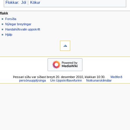
Flokkar
:
Jól
Kökur
F
aðgerðir síðu
persónuleg verkfæri
flakk
síða
búa
Forsíða
l
til
spjall
Nýlegar breytingar
a
aðgang
lesa
Handahófsvalin uppskrift
k
skrá
skoða
Hjálp
k
inn
verkfæri
frumkóða
breytingaskrá
Hvað
v
tengist
a
hingað
flakk
l
Skyldar
Forsíða
m
breytingar
Nýlegar
Kerfissíður
y
breytingar
Prentvæn
n
Þessari síðu var síðast breytt 20. desember 2010, klukkan 10:30.
Meðferð
Handahófsvalin
útgáfa
persónuupplýsinga
Um Uppskriftavefurinn
Notkunarskilmálar
uppskrift
d
Varanlegur
Hjálp
tengill
Síðuupplýsingar