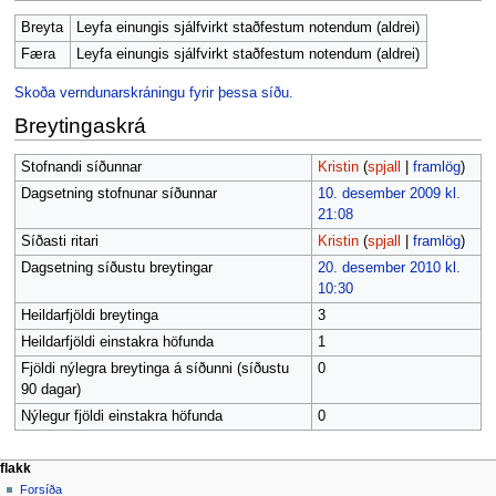
Breyta
Leyfa einungis sjálfvirkt staðfestum notendum (aldrei)
Færa
Leyfa einungis sjálfvirkt staðfestum notendum (aldrei)
Skoða verndunarskráningu fyrir þessa síðu.
Breytingaskrá
Stofnandi síðunnar
Kristin
(
spjall
|
framlög
)
Dagsetning stofnunar síðunnar
10. desember 2009 kl.
21:08
Síðasti ritari
Kristin
(
spjall
|
framlög
)
Dagsetning síðustu breytingar
20. desember 2010 kl.
10:30
Heildarfjöldi breytinga
3
Heildarfjöldi einstakra höfunda
1
Fjöldi nýlegra breytinga á síðunni (síðustu
0
90 dagar)
Nýlegur fjöldi einstakra höfunda
0
F
aðgerðir síðu
persónuleg verkfæri
flakk
síða
búa
Forsíða
l