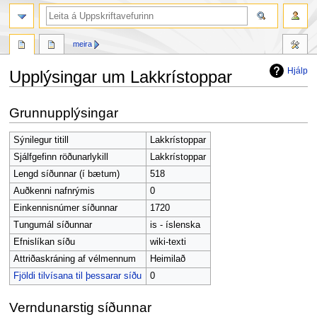
leit
meira
Hjálp
Upplýsingar um Lakkrístoppar
Fara
Fara
Grunnupplýsingar
í
í
flakk
leit
Sýnilegur titill
Lakkrístoppar
Sjálfgefinn röðunarlykill
Lakkrístoppar
Lengd síðunnar (í bætum)
518
Auðkenni nafnrýmis
0
Einkennisnúmer síðunnar
1720
Tungumál síðunnar
is - íslenska
Efnislíkan síðu
wiki-texti
Attriðaskráning af vélmennum
Heimilað
Fjöldi tilvísana til þessarar síðu
0
Verndunarstig síðunnar