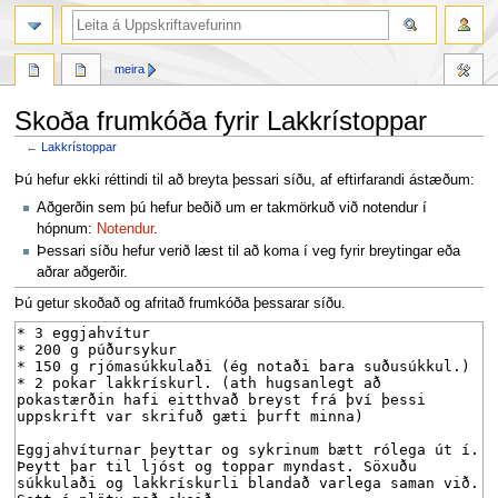
leit
meira
Skoða frumkóða fyrir Lakkrístoppar
←
Lakkrístoppar
Fara
Fara
Þú hefur ekki réttindi til að breyta þessari síðu, af eftirfarandi ástæðum:
í
í
Aðgerðin sem þú hefur beðið um er takmörkuð við notendur í
flakk
leit
hópnum:
Notendur
.
Þessari síðu hefur verið læst til að koma í veg fyrir breytingar eða
aðrar aðgerðir.
Þú getur skoðað og afritað frumkóða þessarar síðu.