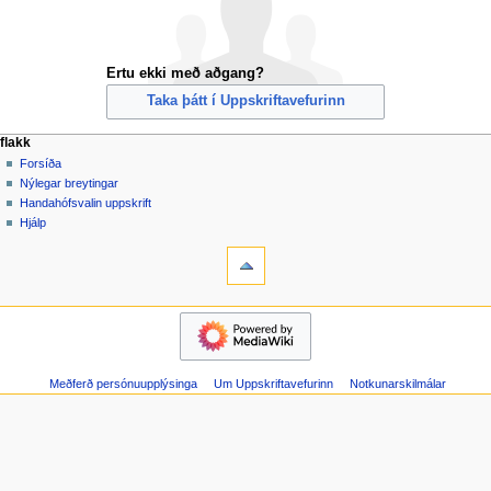
Ertu ekki með aðgang?
Taka þátt í Uppskriftavefurinn
F
aðgerðir síðu
persónuleg verkfæri
flakk
kerfissíða
búa
Forsíða
l
til
Nýlegar breytingar
a
aðgang
Handahófsvalin uppskrift
k
skrá
Hjálp
k
inn
verkfæri
Kerfissíður
v
Prentvæn
a
útgáfa
flakk
l
Forsíða
m
Nýlegar
y
breytingar
n
Meðferð persónuupplýsinga
Um Uppskriftavefurinn
Notkunarskilmálar
Handahófsvalin
uppskrift
d
Hjálp