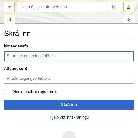
leit
Skrá inn
Fara
Fara
Notandanafn
í
í
flakk
leit
Aðgangsorð
Muna innskráningu mína
Skrá inn
Hjálp við innskráningu