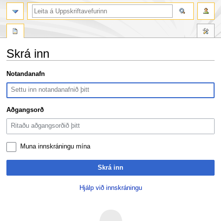
leit
Skrá inn
Fara
Fara
Notandanafn
í
í
flakk
leit
Aðgangsorð
Muna innskráningu mína
Skrá inn
Hjálp við innskráningu