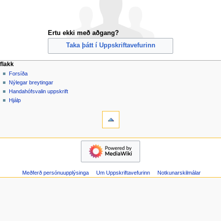
Ertu ekki með aðgang?
Taka þátt í Uppskriftavefurinn
F
aðgerðir síðu
persónuleg verkfæri
flakk
kerfissíða
búa
Forsíða
l
til
Nýlegar breytingar
a
aðgang
Handahófsvalin uppskrift
k
skrá
Hjálp
k
inn
verkfæri
Kerfissíður
v
Prentvæn
a
útgáfa
flakk
l
Forsíða
m
Nýlegar
y
breytingar
n
Meðferð persónuupplýsinga
Um Uppskriftavefurinn
Notkunarskilmálar
Handahófsvalin
uppskrift
d
Hjálp