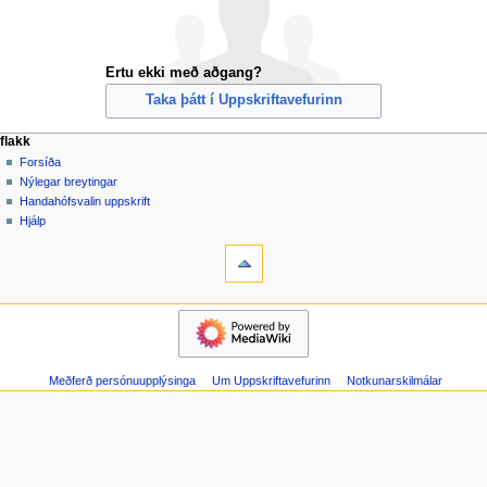
Ertu ekki með aðgang?
Taka þátt í Uppskriftavefurinn
F
aðgerðir síðu
persónuleg verkfæri
flakk
kerfissíða
búa
Forsíða
l
til
Nýlegar breytingar
a
aðgang
Handahófsvalin uppskrift
k
skrá
Hjálp
k
inn
verkfæri
Kerfissíður
v
Prentvæn
a
útgáfa
flakk
l
Forsíða
m
Nýlegar
y
breytingar
n
Meðferð persónuupplýsinga
Um Uppskriftavefurinn
Notkunarskilmálar
Handahófsvalin
uppskrift
d
Hjálp