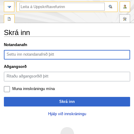
leit
Skrá inn
Fara
Fara
Notandanafn
í
í
flakk
leit
Aðgangsorð
Muna innskráningu mína
Skrá inn
Hjálp við innskráningu