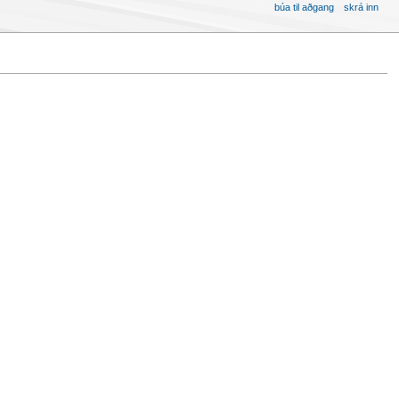
búa til aðgang
skrá inn