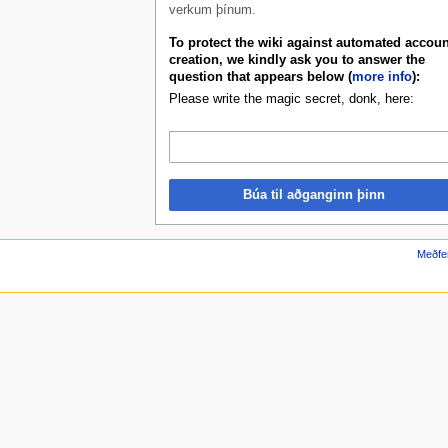
verkum þínum.
To protect the wiki against automated accoun
creation, we kindly ask you to answer the
question that appears below (
more info
):
Please write the magic secret, donk, here:
Búa til aðganginn þinn
Meðfe