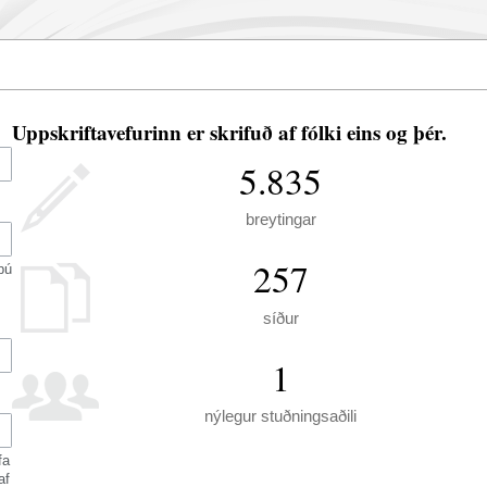
Uppskriftavefurinn er skrifuð af fólki eins og þér.
5.835
breytingar
257
þú
síður
1
nýlegur stuðningsaðili
fa
af