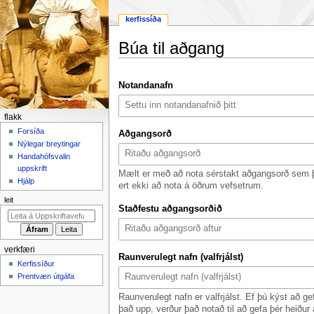
kerfissíða
Búa til aðgang
Fara
Fara
Notandanafn
í
í
flakk
leit
F
flakk
l
Forsíða
Aðgangsorð
Nýlegar breytingar
a
Handahófsvalin
k
uppskrift
Mælt er með að nota sérstakt aðgangsorð sem 
k
Hjálp
ert ekki að nota á öðrum vefsetrum.
v
leit
Staðfestu aðgangsorðið
a
l
m
verkfæri
y
Raunverulegt nafn (valfrjálst)
Kerfissíður
n
Prentvæn útgáfa
d
Raunverulegt nafn er valfrjálst. Ef þú kýst að ge
það upp, verður það notað til að gefa þér heiður 