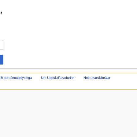
t
rð persónuupplýsinga
Um Uppskriftavefurinn
Notkunarskilmálar