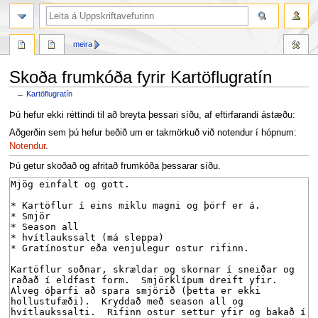
leit
meira
Skoða frumkóða fyrir Kartöflugratín
←
Kartöflugratín
Fara
Fara
Þú hefur ekki réttindi til að breyta þessari síðu, af eftirfarandi ástæðu:
í
í
Aðgerðin sem þú hefur beðið um er takmörkuð við notendur í hópnum:
flakk
leit
Notendur
.
Þú getur skoðað og afritað frumkóða þessarar síðu.