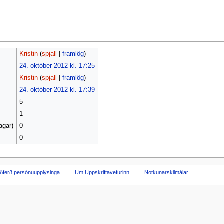
Kristin
(
spjall
|
framlög
)
24. október 2012 kl. 17:25
Kristin
(
spjall
|
framlög
)
24. október 2012 kl. 17:39
5
1
agar)
0
0
ðferð persónuupplýsinga
Um Uppskriftavefurinn
Notkunarskilmálar