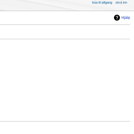
búa til aðgang
skrá inn
Hjálp