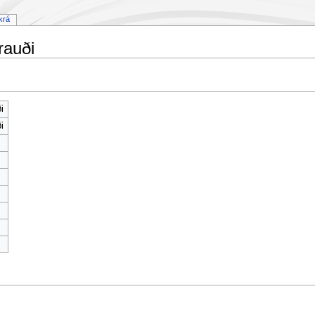
krá
rauði
i
i