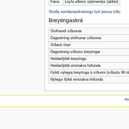
Færa
Leyfa aðeins stjórnendur (aldrei)
Skoða verndunarskráningu fyrir þessa síðu.
Breytingaskrá
Stofnandi síðunnar
Dagsetning stofnunar síðunnar
Síðasti ritari
Dagsetning síðustu breytingar
Heildarfjöldi breytinga
Heildarfjöldi einstakra höfunda
Fjöldi nýlegra breytinga á síðunni (síðustu 90 d
Nýlegur fjöldi einstakra höfunda
Me