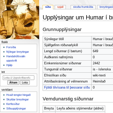
síða
spjall
skoða frumkóða
breytingas
Upplýsingar um Humar í b
Fara
Fara
Grunnupplýsingar
í
í
flakk
leit
Sýnilegur titill
Humar í brauð
F
flakk
Sjálfgefinn röðunarlykill
Humar í brauð
l
Forsíða
Lengd síðunnar (í bætum)
649
Nýlegar breytingar
a
Handahófsvalin
Auðkenni nafnrýmis
0
k
uppskrift
Einkennisnúmer síðunnar
2442
k
Hjálp
Tungumál síðunnar
is - íslenska
v
leit
a
Efnislíkan síðu
wiki-texti
l
Attriðaskráning af vélmennum
Heimilað
m
Fjöldi tilvísana til þessarar síðu
0
verkfæri
y
Hvað tengist hingað
n
Verndunarstig síðunnar
Skyldar breytingar
d
Kerfissíður
Breyta
Leyfa aðeins stjórnendur (aldrei)
Síðuupplýsingar