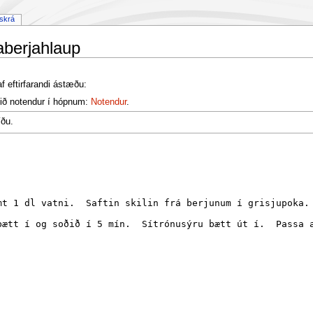
askrá
aberjahlaup
af eftirfarandi ástæðu:
ið notendur í hópnum:
Notendur
.
íðu.