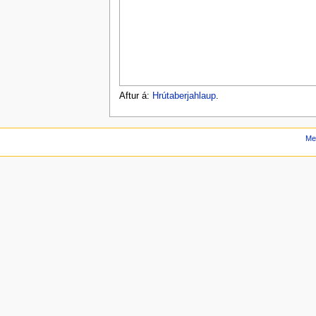
Aftur á:
Hrútaberjahlaup
.
Me