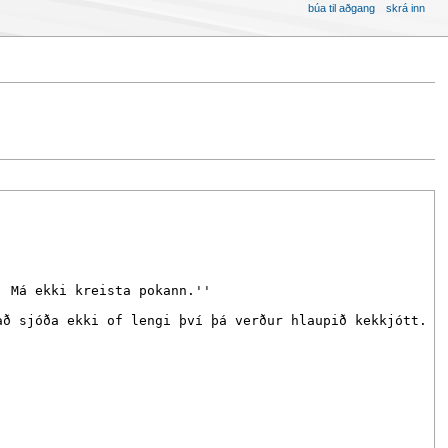
búa til aðgang
skrá inn