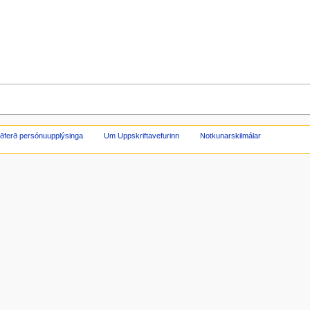
ðferð persónuupplýsinga
Um Uppskriftavefurinn
Notkunarskilmálar