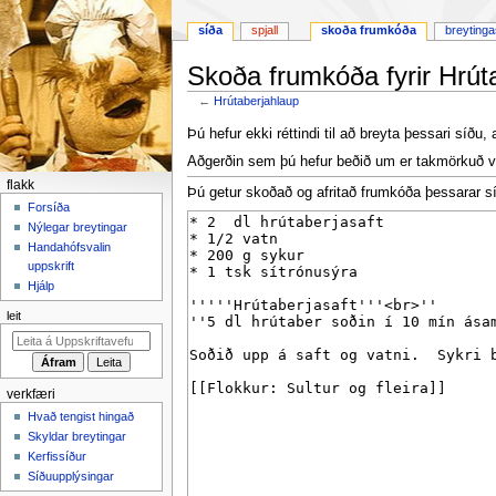
síða
spjall
skoða frumkóða
breyting
Skoða frumkóða fyrir Hrút
←
Hrútaberjahlaup
Fara
Fara
Þú hefur ekki réttindi til að breyta þessari síðu, 
í
í
Aðgerðin sem þú hefur beðið um er takmörkuð v
flakk
leit
F
flakk
Þú getur skoðað og afritað frumkóða þessarar s
l
Forsíða
Nýlegar breytingar
a
Handahófsvalin
k
uppskrift
k
Hjálp
v
leit
a
l
m
verkfæri
y
Hvað tengist hingað
n
Skyldar breytingar
d
Kerfissíður
Síðuupplýsingar