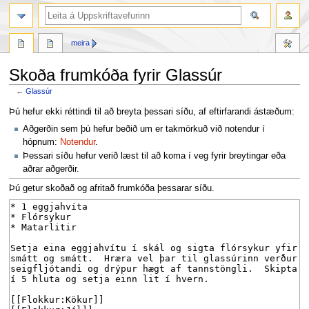
leit
meira
Skoða frumkóða fyrir Glassúr
←
Glassúr
Fara
Fara
Þú hefur ekki réttindi til að breyta þessari síðu, af eftirfarandi ástæðum:
í
í
Aðgerðin sem þú hefur beðið um er takmörkuð við notendur í
flakk
leit
hópnum:
Notendur
.
Þessari síðu hefur verið læst til að koma í veg fyrir breytingar eða
aðrar aðgerðir.
Þú getur skoðað og afritað frumkóða þessarar síðu.