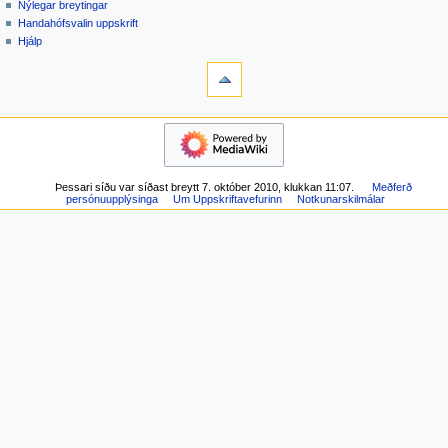
til
spjall
Nýlegar breytingar
a
aðgang
lesa
Handahófsvalin uppskrift
k
skrá
skoða
Hjálp
k
inn
verkfæri
frumkóða
breytingaskrá
Hvað
v
tengist
a
hingað
flakk
l
Skyldar
Forsíða
m
breytingar
Nýlegar
Kerfissíður
y
breytingar
Prentvæn
n
Þessari síðu var síðast breytt 7. október 2010, klukkan 11:07.
Meðferð
Handahófsvalin
útgáfa
persónuupplýsinga
Um Uppskriftavefurinn
Notkunarskilmálar
uppskrift
d
Varanlegur
Hjálp
tengill
Síðuupplýsingar