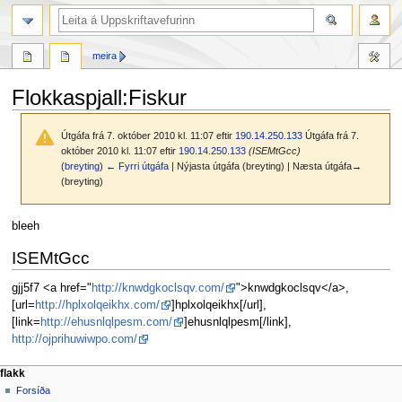
leit
meira
Flokkaspjall
:
Fiskur
Útgáfa frá 7. október 2010 kl. 11:07 eftir
190.14.250.133
Útgáfa frá 7.
október 2010 kl. 11:07 eftir
190.14.250.133
(ISEMtGcc)
(
breyting
)
← Fyrri útgáfa
| Nýjasta útgáfa (breyting) | Næsta útgáfa→
(breyting)
Fara
Fara
bleeh
í
í
ISEMtGcc
flakk
leit
gjj5f7 <a href="
http://knwdgkoclsqv.com/
">knwdgkoclsqv</a>,
[url=
http://hplxolqeikhx.com/
]hplxolqeikhx[/url],
[link=
http://ehusnlqlpesm.com/
]ehusnlqlpesm[/link],
http://ojprihuwiwpo.com/
F
aðgerðir síðu
persónuleg verkfæri
flakk
flokkur
búa
Forsíða
l