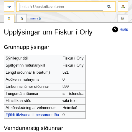
leit
meira
Hjálp
Upplýsingar um Fiskur í Orly
Fara
Fara
Grunnupplýsingar
í
í
flakk
leit
Sýnilegur titill
Fiskur í Orly
Sjálfgefinn röðunarlykill
Fiskur í Orly
Lengd síðunnar (í bætum)
521
Auðkenni nafnrýmis
0
Einkennisnúmer síðunnar
899
Tungumál síðunnar
is - íslenska
Efnislíkan síðu
wiki-texti
Attriðaskráning af vélmennum
Heimilað
Fjöldi tilvísana til þessarar síðu
0
Verndunarstig síðunnar