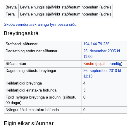
Breyta
Leyfa einungis sjálfvirkt staðfestum notendum (aldrei)
Færa
Leyfa einungis sjálfvirkt staðfestum notendum (aldrei)
Skoða verndunarskráningu fyrir þessa síðu.
Breytingaskrá
Stofnandi síðunnar
194.144.79.236
Dagsetning stofnunar síðunnar
25. desember 2005 kl.
11:00
Síðasti ritari
Kristin
(
spjall
|
framlög
)
Dagsetning síðustu breytingar
26. september 2010 kl.
11:13
Heildarfjöldi breytinga
4
Heildarfjöldi einstakra höfunda
3
Fjöldi nýlegra breytinga á síðunni (síðustu
0
90 dagar)
Nýlegur fjöldi einstakra höfunda
0
Eiginleikar síðunnar