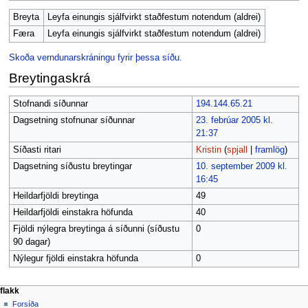
Breyta
Leyfa einungis sjálfvirkt staðfestum notendum (aldrei)
Færa
Leyfa einungis sjálfvirkt staðfestum notendum (aldrei)
Skoða verndunarskráningu fyrir þessa síðu.
Breytingaskrá
Stofnandi síðunnar
194.144.65.21
Dagsetning stofnunar síðunnar
23. febrúar 2005 kl.
21:37
Síðasti ritari
Kristin
(
spjall
|
framlög
)
Dagsetning síðustu breytingar
10. september 2009 kl.
16:45
Heildarfjöldi breytinga
49
Heildarfjöldi einstakra höfunda
40
Fjöldi nýlegra breytinga á síðunni (síðustu
0
90 dagar)
Nýlegur fjöldi einstakra höfunda
0
F
aðgerðir síðu
persónuleg verkfæri
flakk
síða
búa
Forsíða
l