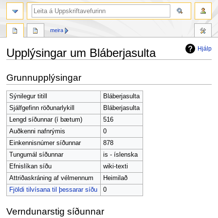
leit
meira
Hjálp
Upplýsingar um Bláberjasulta
Fara
Fara
Grunnupplýsingar
í
í
flakk
leit
Sýnilegur titill
Bláberjasulta
Sjálfgefinn röðunarlykill
Bláberjasulta
Lengd síðunnar (í bætum)
516
Auðkenni nafnrýmis
0
Einkennisnúmer síðunnar
878
Tungumál síðunnar
is - íslenska
Efnislíkan síðu
wiki-texti
Attriðaskráning af vélmennum
Heimilað
Fjöldi tilvísana til þessarar síðu
0
Verndunarstig síðunnar