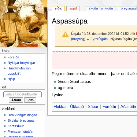
síða
spjall
skoða frumkóða
breytingas
Aspassúpa
Útgáfa frá 28. desember 2024 kl. 01:52 eftir
(
breyting
)
← Fyrri útgáfa
| Nýjasta útgáfa (b
F
flakk
Fara
Fara
l
Forsíða
í
í
Nýlegar breytingar
a
flakk
leit
Handahófsvalin
k
Þegar mömmur elda eftir minni....þá er erfitt a
uppskrift
k
Hjálp
Green Giant aspas
v
leit
og meira
a
Lýsing
l
m
Flokkar
:
Óklárað
Súpur
Forréttir
Aðalréttir
verkfæri
y
Hvað tengist hingað
n
Skyldar breytingar
d
Kerfissíður
Prentvæn útgáfa