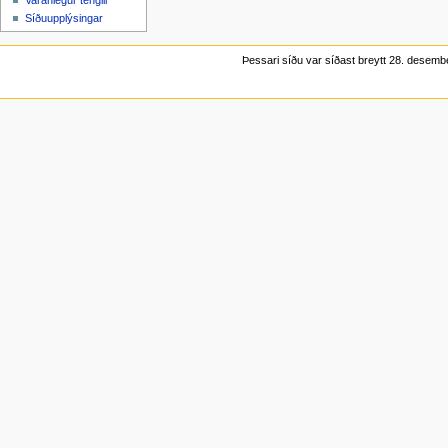
Varanlegur tengill
Síðuupplýsingar
Þessari síðu var síðast breytt 28. desemb