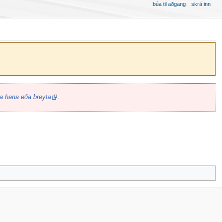
búa til aðgang
skrá inn
a hana eða breyta
.