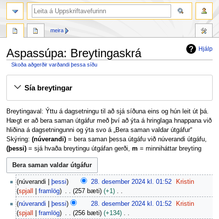
leit
meira
Hjálp
Aspassúpa: Breytingaskrá
Skoða aðgerðir varðandi þessa síðu
Fara
Fara
Sía breytingar
í
í
flakk
leit
Breytingaval: Ýttu á dagsetningu til að sjá síðuna eins og hún leit út þá.
Hægt er að bera saman útgáfur með því að ýta á hringlaga hnappana við
hliðina á dagsetningunni og ýta svo á „Bera saman valdar útgáfur“
Skýring:
(núverandi)
= bera saman þessa útgáfu við núverandi útgáfu,
(þessi)
= sjá hvaða breytingu útgáfan gerði,
m
= minniháttar breyting
2
núverandi
þessi
28. desember 2024 kl. 01:52
Kristin
8
spjall
framlög
257 bæti
+1
.
E
núverandi
þessi
28. desember 2024 kl. 01:52
Kristin
d
k
spjall
framlög
256 bæti
+134
e
k