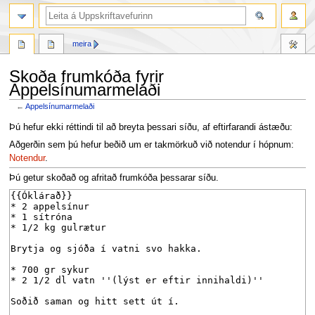
leit
meira
Skoða frumkóða fyrir
Appelsínumarmelaði
←
Appelsínumarmelaði
Fara
Fara
Þú hefur ekki réttindi til að breyta þessari síðu, af eftirfarandi ástæðu:
í
í
Aðgerðin sem þú hefur beðið um er takmörkuð við notendur í hópnum:
flakk
leit
Notendur
.
Þú getur skoðað og afritað frumkóða þessarar síðu.