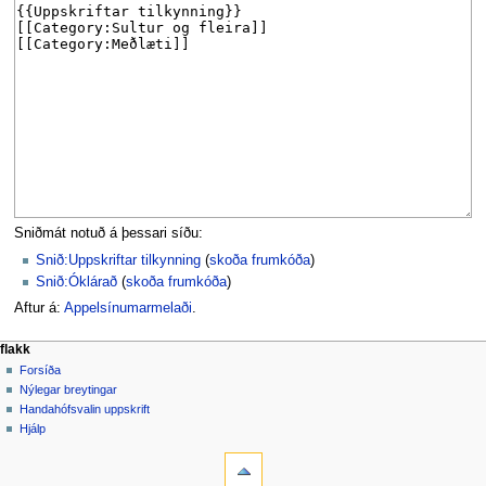
Sniðmát notuð á þessari síðu:
Snið:Uppskriftar tilkynning
(
skoða frumkóða
)
Snið:Óklárað
(
skoða frumkóða
)
Aftur á:
Appelsínumarmelaði
.
F
aðgerðir síðu
persónuleg verkfæri
flakk
síða
búa
Forsíða
l
til
spjall
Nýlegar breytingar
a
aðgang
lesa
Handahófsvalin uppskrift
k
skrá
skoða
Hjálp
k
inn
verkfæri
frumkóða
breytingaskrá
Hvað
v
tengist